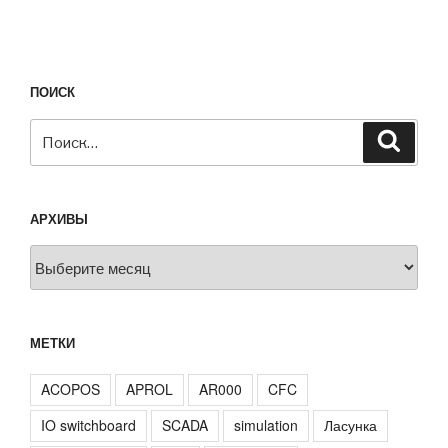
ПОИСК
Искать:
Поиск
АРХИВЫ
Архивы
МЕТКИ
ACOPOS
APROL
AR000
CFC
IO switchboard
SCADA
simulation
Ласунка