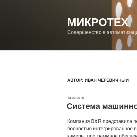
Перейти
к
МИКРОТЕХ
содержимому
Совершенство в автоматизац
АВТОР:
ИВАН ЧЕРЕВИЧНЫЙ
ОПУБЛИКОВАНО
13.02.2018
Система машинно
Компания B&R представила п
полностью интегрированное в
камеры, программное обеспеч