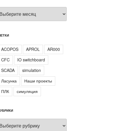
Архивы
МЕТКИ
ACOPOS
APROL
AR000
CFC
IO switchboard
SCADA
simulation
Ласунка
Наши проекты
ПЛК
симуляция
РУБРИКИ
Рубрики